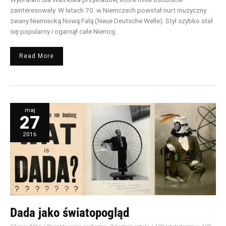
zainteresowały. W latach 70. w Niemczech powstał nurt muzyczny
zwany Niemiecką Nową Falą (Neue Deutsche Welle). Styl szybko stał
się popularny i ogarnął całe Niemcy,
Read More
Dada
maj
jako
27
światopogląd
2016
Dada jako światopogląd