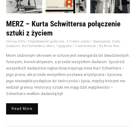
MERZ – Kurta Schwittersa połączenie
sztuki z życiem
20-maj-2016
/
Projektowanie graficzne
,
Z historii sztuki
/
Awangarda
,
Dada
,
Dadaizm
,
Kurt Schwitters
,
Merz
,
Typografia
/
2 komentarze
/ By
Anna Kłos
Moim ulubionym okresem w sztuce jest awangarda lat dwudziestych:
futuryzm, konstruktywizm, a przede wszystkim dadaizm. Spośród
wszystkich dadaistów najbardziej inspiruje mnie Kurt Schwitters –
jego prace, ale przede wszystkim postawa artystyczna i życiowa,
jego niezwykłe podejście do twórczości i życia, między którymi nie
widział granicy. Historycy sztuki nie mają dziś wątpliwości –
Schwitters wielkim dadaistą był.
Read More