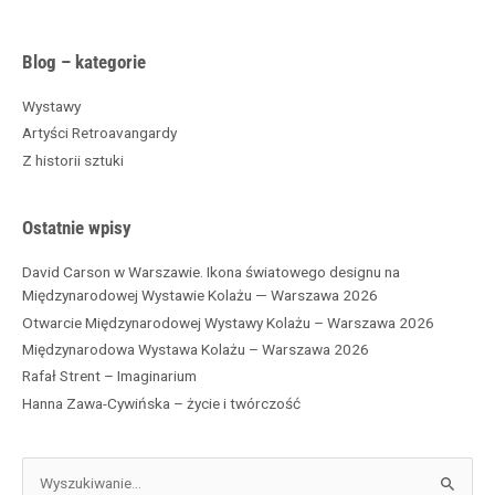
A
Blog – kategorie
r
c
Wystawy
h
Artyści Retroavangardy
i
Z historii sztuki
w
a
Ostatnie wpisy
David Carson w Warszawie. Ikona światowego designu na
Międzynarodowej Wystawie Kolażu — Warszawa 2026
Otwarcie Międzynarodowej Wystawy Kolażu – Warszawa 2026
Międzynarodowa Wystawa Kolażu – Warszawa 2026
Rafał Strent – Imaginarium
Hanna Zawa-Cywińska – życie i twórczość
S