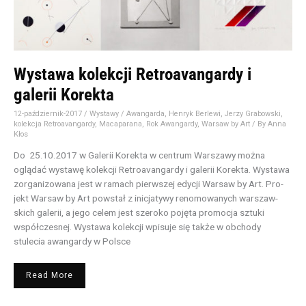
Wystawa kolekcji Retroavangardy i
galerii Korekta
12-październik-2017
/
Wystawy
/
Awangarda
,
Henryk Berlewi
,
Jerzy Grabowski
,
kolekcja Retroavangardy
,
Macaparana
,
Rok Awangardy
,
Warsaw by Art
/ By
Anna
Kłos
Do 25.10.2017 w Galerii Korekta w centrum Warszawy można
oglądać wystawę kolekcji Retroavangardy i galerii Korekta. Wystawa
zorganizowana jest w ramach pierwszej edycji Warsaw by Art. Pro­
jekt Warsaw by Art po­wstał z ini­cja­ty­wy renomowanych war­szaw­
skich ga­le­rii, a jego celem jest sze­ro­ko po­ję­ta pro­mo­cja sztu­ki
współ­cze­snej. Wystawa kolekcji wpisuje się także w obchody
stulecia awangardy w Polsce
Read More