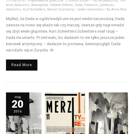
27-maj-2016
/
Projektowanie graficzne
,
Z historii sztuki
/
100 lat dadaizmu
,
100-
lecie dadaizmu
,
Awangarda
,
Cabaret Voltaire
,
Dada
,
Dadaizm
,
jubileusz
dadaizmu
,
Kurt Schwitters
,
Marcel Duchamp
/
Jeden komentarz
/ By
Anna Kłos
Myśleć, że Dada w ogóle kiedyś umrze jest niedorzecznością. Dada
zawsze na nowo się ukaże tak czy inaczej, zawsze gdy nagromadzi
się zbyt wiele głupstwa. Kurt Schwitters Schwitters miał rację –
Dada nie umarło. Przetrwało, bo dadaizm to nie tylko jeszcze jeden
kierunek artystyczny – dadaizm to postawa, światopogląd. Dada
narodziło się w Zurychu. W
Read More
MERZ
maj
–
20
Kurta
Schwittersa
połączenie
sztuki
2016
z
życiem