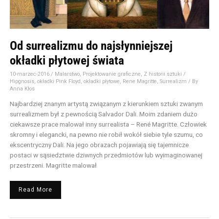
Od surrealizmu do najsłynniejszej
okładki płytowej świata
10-marzec-2016
/
Malarstwo
,
Projektowanie graficzne
,
Z historii sztuki
/
Hipgnosis
,
okładki Pink Floyd
,
okładki płytowe
,
Rene Magritte
,
Surrealizm
/ By
Anna Kłos
Najbardziej znanym artystą związanym z kierunkiem sztuki zwanym
surrealizmem był z pewnością Salvador Dali. Moim zdaniem dużo
ciekawsze prace malował inny surrealista – René Magritte. Człowiek
skromny i elegancki, na pewno nie robił wokół siebie tyle szumu, co
ekscentryczny Dali. Na jego obrazach pojawiają się tajemnicze
postaci w sąsiedztwie dziwnych przedmiotów lub wyimaginowanej
przestrzeni. Magritte malował
Read More