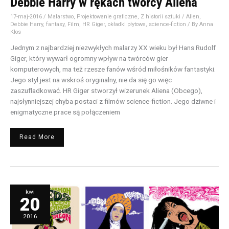
Debbie Harry w rękach twórcy Aliena
17-maj-2016
/
Malarstwo
,
Projektowanie graficzne
,
Z historii sztuki
/
Alien
,
Debbie Harry
,
fantasy
,
Film
,
HR Giger
,
okładki płytowe
,
science-fiction
/ By
Anna
Kłos
Jednym z najbardziej niezwykłych malarzy XX wieku był Hans Rudolf
Giger, który wywarł ogromny wpływ na twórców gier
komputerowych, ma też rzesze fanów wśród miłośników fantastyki.
Jego styl jest na wskroś oryginalny, nie da się go więc
zaszufladkować. HR Giger stworzył wizerunek Aliena (Obcego),
najsłynniejszej chyba postaci z filmów science-fiction. Jego dziwne i
enigmatyczne prace są połączeniem
Read More
Styl
kwi
psychodeliczny
20
w
projektowaniu
graficznym
2016