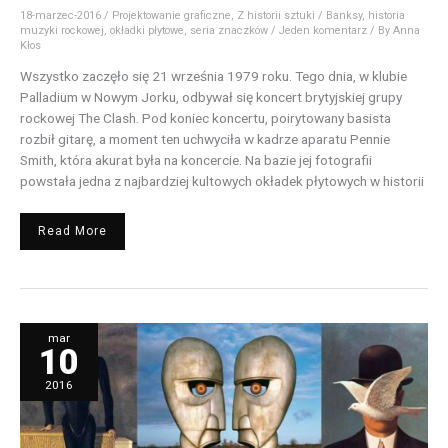
18-marzec-2016
/
Projektowanie graficzne
,
Z historii sztuki
/
Banksy
,
historia
muzyki rockowej
,
okładki płytowe
,
seria znaczków
/
Jeden komentarz
/ By
Anna
Kłos
Wszystko zaczęło się 21 września 1979 roku. Tego dnia, w klubie
Palladium w Nowym Jorku, odbywał się koncert brytyjskiej grupy
rockowej The Clash. Pod koniec koncertu, poirytowany basista
rozbił gitarę, a moment ten uchwyciła w kadrze aparatu Pennie
Smith, która akurat była na koncercie. Na bazie jej fotografii
powstała jedna z najbardziej kultowych okładek płytowych w historii
Read More
Od
mar
surrealizmu
10
do
najsłynniejszej
okładki
płytowej
2016
świata