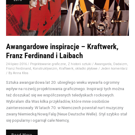
i
Laibach
Awangardowe inspiracje – Kraftwerk,
Franz Ferdinand i Laibach
24-lipiec-2016
/
Projektowanie graficzne
,
Z historii sztuki
/
Awangarda
,
Dadaizm
,
Franz Ferdinand
,
Konstruktywizm
,
Kraftwerk
,
okładki płytowe
/
Jeden komentarz
/ By
Anna Kłos
Sztuka awangardowa lat 20. ubiegłego wieku wywarła ogromny
wpływ na rozwój projektowania graficznego. Inspiracji tych można
też doszukać się we współczesnych teledyskach rockowych.
Wybrałam dla Was kilka przykładów, które mnie osobiście
zainteresowały. W latach 70. w Niemczech powstał nurt muzyczny
zwany Niemiecką Nową Falą (Neue Deutsche Welle). Styl szybko stał
się popularny i ogarnął całe Niemcy,