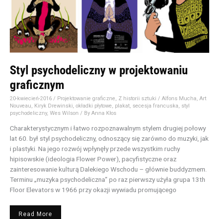
Styl psychodeliczny w projektowaniu
graficznym
20-kwiecień-2016
/
Projektowanie graficzne
,
Z historii sztuki
/
Alfons Mucha
,
Art
Nouveau
,
Kiryk Drewinski
,
okładki płytowe
,
plakat
,
secesja francuska
,
styl
psychodeliczny
,
Wes Wilson
/ By
Anna Kłos
Charakterystycznym i łatwo rozpoznawalnym stylem drugiej połowy
lat 60. był styl psychodeliczny, odnoszący się zarówno do muzyki, jak
i plastyki. Na jego rozwój wpłynęły przede wszystkim ruchy
hipisowskie (ideologia Flower Power), pacyfistyczne oraz
zainteresowanie kulturą Dalekiego Wschodu – głównie buddyzmem.
Terminu „muzyka psychodeliczna” po raz pierwszy użyła grupa 13th
Floor Elevators w 1966 przy okazji wywiadu promującego
Read More