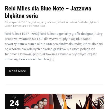
Reid Miles dla Blue Note – Jazzowa
błękitna seria
15-sierpień-2018
/
Projektowanie graficzne
,
Z historii sztuki
/
okładki płytowe
/
Jeden komentarz
/ By
Anna Kłos
Reid Miles (1927-1993) Reid Miles to genialny grafik-designer, który
pracował w latach 50. i 60. dla wytwórni płytowej Blue Note i
stworzył tam w sumie około 500 projektów albumów, które do dziś
są wzorem dla kolejnych pokoleń grafików. Na czym polega ich
fenomen? Omawiając projektowanie albumów płytowych często
mówi się, że nie ma nic bardziej […]
Read More
Awangardowe
lip
inspiracje
24
–
Kraftwerk,
Franz
Ferdinand
2016