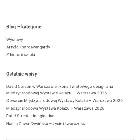
A
Blog – kategorie
r
c
Wystawy
h
Artyści Retroavangardy
i
Z historii sztuki
w
a
Ostatnie wpisy
David Carson w Warszawie. Ikona światowego designu na
Międzynarodowej Wystawie Kolażu — Warszawa 2026
Otwarcie Międzynarodowej Wystawy Kolażu – Warszawa 2026
Międzynarodowa Wystawa Kolażu – Warszawa 2026
Rafał Strent – Imaginarium
Hanna Zawa-Cywińska – życie i twórczość