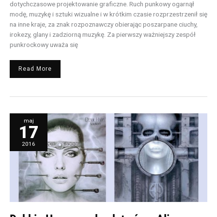
dotychczasowe projektowanie graficzne. Ruch punkowy ogarnął
modę, muzykę i sztuki wizualne i w krótkim czasie rozprzestrzenił się
na inne kraje, za znak rozpoznawczy obierając poszarpane ciuchy,
irokezy, glany i zadziorną muzykę. Za pierwszy ważniejszy zespół
punkrockowy uważa się
Read More
Debbie
maj
Harry
17
w
rękach
twórcy
Aliena
2016