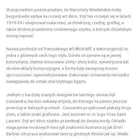
W poprzednim poście pisałam, że Warsztaty Wiedeńskie miały
bezpośredni wpływ na rozwój art déco. Styl ten rozwijał się w latach
1919-39 i obejmował malarstwo, architekturę, rzeźbę, grafikę, a
także drobne przedmioty codziennego użytku, o których chciałabym
dzisiaj napisać.
Nazwa pochodzi od francuskiego
art décoratif,
a dekoracyjność to
jedna z głównych cech tego stylu. Dzieła utrzymane są w jasnej
kolorystyce, chętnie stosowano żółty i złoty kolor, symetryczne lub
skośne układy kompozycyjne, a formy były zazwyczaj mocno
uproszczone i zgeometryzowane. Dekoracje i ornamenty nierzadko
nawiązywały do sztuki starożytnego Egiptu.
Jednym z bardziej znanych designerów tamtego okresu był
Cassandre, bardzo ciekawy artysta, do którego na pewno jeszcze
powrócę w dalszych postach. Cassandre projektował plakaty, kroje
pism, a także znaki graficzne. Jest autorem m. in. logo Yves Saint
Laurent. Styl art déco szybko przeniknął do świata mody. Okładki
magazynów modowych tworzyli znakomici ilustratorzy jak Erté i
Barbier. Ich prace analizowali twórcy głośnych filmów jak np. Wielki