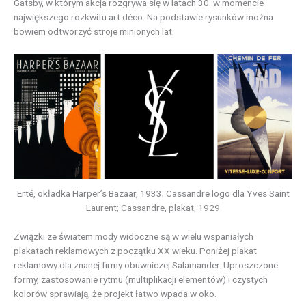
Gatsby, w którym akcja rozgrywa się w latach 30. w momencie
największego rozkwitu art déco. Na podstawie rysunków można
bowiem odtworzyć stroje minionych lat.
Erté, okładka Harper’s Bazaar, 1933; Cassandre logo dla Yves Saint
Laurent; Cassandre, plakat, 1929
Związki ze światem mody widoczne są w wielu wspaniałych
plakatach reklamowych z początku XX wieku. Poniżej plakat
reklamowy dla znanej firmy obuwniczej Salamander. Uproszczone
formy, zastosowanie rytmu (multiplikacji elementów) i czystych
kolorów sprawiają, że projekt łatwo wpada w oko.