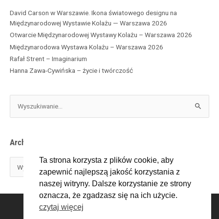
David Carson w Warszawie. Ikona światowego designu na
Międzynarodowej Wystawie Kolażu — Warszawa 2026
Otwarcie Międzynarodowej Wystawy Kolażu – Warszawa 2026
Międzynarodowa Wystawa Kolażu – Warszawa 2026
Rafał Strent – Imaginarium
Hanna Zawa-Cywińska – życie i twórczość
S
z
u
k
Archiwa
a
j
Ta strona korzysta z plików cookie, aby
d
zapewnić najlepszą jakość korzystania z
l
naszej witryny. Dalsze korzystanie ze strony
a
oznacza, że zgadzasz się na ich użycie.
:
F
X
I
W
T
E
czytaj więcej
a
-
n
i
u
n