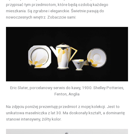
przypisać tym przedmiotom, które będą ozdobą każdego
mieszkania. Są zgrabne i eleganckie. Świetnie pasują do
nowoczesnych wnętrz. Zobaczcie sami:
Eric Slater, porcelanowy serwis do kawy, 1930. Shelley Potteries,
Fenton, Anglia
Na zdjęciu poniżej prezentuję przedmiot z mojej kolekcji. Jest to
unikatowa maselniczka z lat 30. Ma doskonały kształt, a dominantę
stanowi intensywny, żółty kolor.