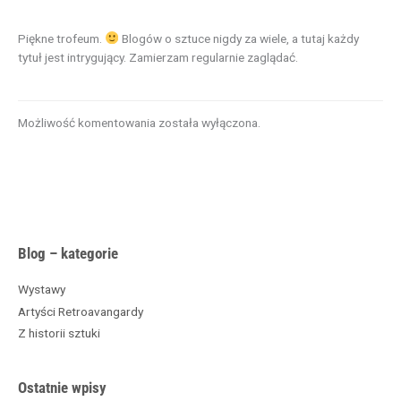
Piękne trofeum.
Blogów o sztuce nigdy za wiele, a tutaj każdy
tytuł jest intrygujący. Zamierzam regularnie zaglądać.
Możliwość komentowania została wyłączona.
A
Blog – kategorie
r
c
Wystawy
h
Artyści Retroavangardy
i
Z historii sztuki
w
a
Ostatnie wpisy