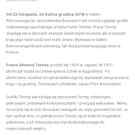
Od 22 listopada, do końca grudnia 2018
w Galerii
Retroavangarda Jerozolimskie Business Park można oglądać grafiki
znakomitego japońskiego artysty Fumio Tomita. Prace Tomity
znajdują się w zbiorach znanych światowych muzeów, ale w naszym
kraju jego twórczość jest mało znana. Wystawa w Galerii
Retroavangarda jest pierwszą, tak dużą prezentacją jego prac w
Polsce.
Fumio (Humio) Tomita
urodził się 1934 w Japonii. W 1957
ukończył studia na Uniwersytecie Sztuki w Kagoshima. Po
ukończeniu studiów otrzymał wiele nagród, wystawiał swoje prace w
kraju i za granicą. Tomita jest członkiem Japan Print Association.
Grafiki Tomity wyróżniają się wyczuciem formy, odważnymi,
jaskrawymi zestawami kolorystycznymi i precyzją wykonania. Mimo,
że można się w nich doszukać nawiązań do stylu geometrii lat 60., w
tym optical artu, to jednak prace Tomity są na wskroś oryginalne,
unikatowe, a ich futurystyczny styl doskonale pasuje do
nowoczesnych wnętrz.