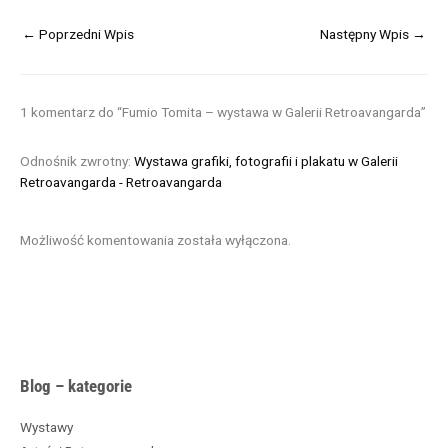
←
Poprzedni Wpis
Następny Wpis
→
1 komentarz do “Fumio Tomita – wystawa w Galerii Retroavangarda”
Odnośnik zwrotny:
Wystawa grafiki, fotografii i plakatu w Galerii
Retroavangarda - Retroavangarda
Możliwość komentowania została wyłączona.
A
Blog – kategorie
r
c
Wystawy
h