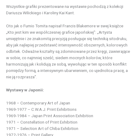
Wszystkie grafiki prezentowane na wystawie pochodzą z kolekcji
Dariusza Wilickiego i Karoliny Kai Kant.
Oto jak o Fumio Tomita napisał Francis Blakemore w swej książce
„Kto jest kim we współczesnej grafice japońskiej”: „Artysta
umiejętnie i ze znakomitą precyzją posługuje się techniką sitodruku,
aby jak najlepiej przedstawić intensywność obszernych, kolorowych
odbitek. Odważne kształty są zdominowane przez kręgi, zawierające
w sobie, co najmniej sześć, siedem mocnych kolorów, które
harmonizują jak i kolidują ze sobą, wywołując w ten sposób konflikt
pomiędzy formą, a intensywnym ubarwieniem, co ujednolica pracę, a
nie ją rozprasza”.
Wystawy w Japonii:
1968 – Contemporary Art of Japan
1969-1977 – C.W.A.J. Print Exhibitions
1969-1984 – Japan Print Association Exhibition
1971 – Constellation of Print Exhibition
1971 – Selection Art of Chiba Exhibition
1972-1976 – Print Gallery