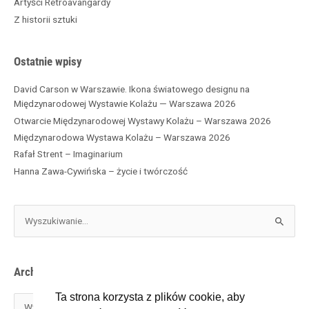
Artyści Retroavangardy
i
Z historii sztuki
w
a
Ostatnie wpisy
David Carson w Warszawie. Ikona światowego designu na
Międzynarodowej Wystawie Kolażu — Warszawa 2026
Otwarcie Międzynarodowej Wystawy Kolażu – Warszawa 2026
Międzynarodowa Wystawa Kolażu – Warszawa 2026
Rafał Strent – Imaginarium
Hanna Zawa-Cywińska – życie i twórczość
S
z
u
k
Archiwa
a
j
Ta strona korzysta z plików cookie, aby
d