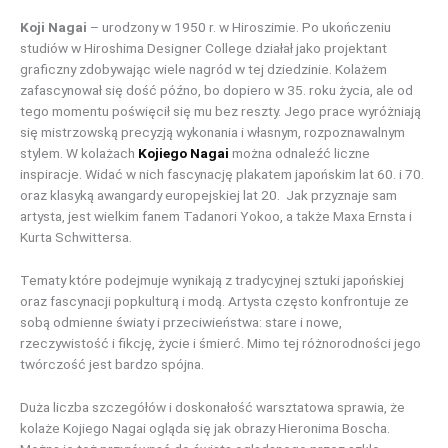
Koji Nagai
– urodzony w 1950 r. w Hiroszimie. Po ukończeniu
studiów w Hiroshima Designer College działał jako projektant
graficzny zdobywając wiele nagród w tej dziedzinie. Kolażem
zafascynował się dość późno, bo dopiero w 35. roku życia, ale od
tego momentu poświęcił się mu bez reszty. Jego prace wyróżniają
się mistrzowską precyzją wykonania i własnym, rozpoznawalnym
stylem. W kolażach
Kojiego Nagai
można odnaleźć liczne
inspiracje. Widać w nich fascynację plakatem japońskim lat 60. i 70.
oraz klasyką awangardy europejskiej lat 20. Jak przyznaje sam
artysta, jest wielkim fanem Tadanori Yokoo, a także Maxa Ernsta i
Kurta Schwittersa.
Tematy które podejmuje wynikają z tradycyjnej sztuki japońskiej
oraz fascynacji popkulturą i modą. Artysta często konfrontuje ze
sobą odmienne światy i przeciwieństwa: stare i nowe,
rzeczywistość i fikcję, życie i śmierć. Mimo tej różnorodności jego
twórczość jest bardzo spójna.
Duża liczba szczegółów i doskonałość warsztatowa sprawia, że
kolaże Kojiego Nagai ogląda się jak obrazy Hieronima Boscha.