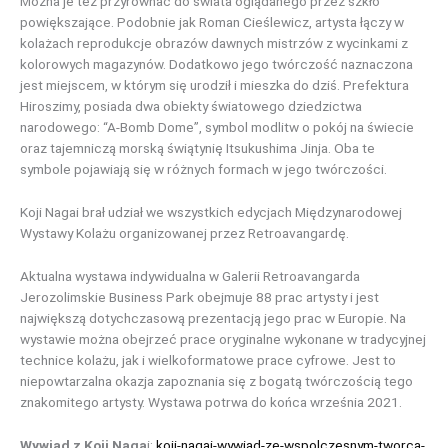
Można je też przyrównać do świata oglądanego przez szkło
powiększające. Podobnie jak Roman Cieślewicz, artysta łączy w
kolażach reprodukcje obrazów dawnych mistrzów z wycinkami z
kolorowych magazynów. Dodatkowo jego twórczość naznaczona
jest miejscem, w którym się urodził i mieszka do dziś. Prefektura
Hiroszimy, posiada dwa obiekty światowego dziedzictwa
narodowego: “A-Bomb Dome”, symbol modlitw o pokój na świecie
oraz tajemniczą morską świątynię Itsukushima Jinja. Oba te
symbole pojawiają się w różnych formach w jego twórczości.
Koji Nagai brał udział we wszystkich edycjach Międzynarodowej
Wystawy Kolażu organizowanej przez Retroavangardę.
Aktualna wystawa indywidualna w Galerii Retroavangarda
Jerozolimskie Business Park obejmuje 88 prac artysty i jest
największą dotychczasową prezentacją jego prac w Europie. Na
wystawie można obejrzeć prace oryginalne wykonane w tradycyjnej
technice kolażu, jak i wielkoformatowe prace cyfrowe. Jest to
niepowtarzalna okazja zapoznania się z bogatą twórczością tego
znakomitego artysty. Wystawa potrwa do końca września 2021.
Wywiad z Koji Naga
i:
koji-nagai-wywiad-ze-wspolczesnym-tworca-