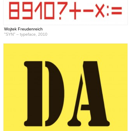
Wojtek Freudenreich
"SYN" – typeface,
2010