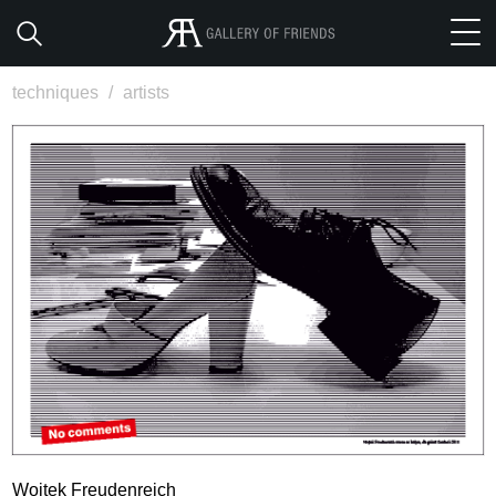
techniques
/
artists
Wojtek Freudenreich