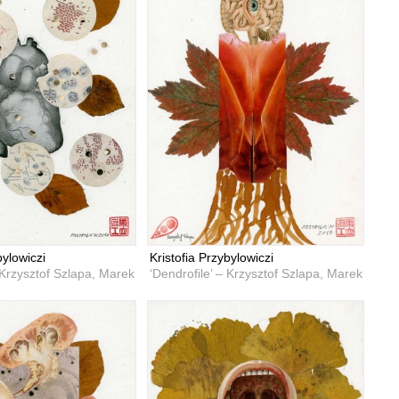
bylowiczi
Kristofia Przybylowiczi
– Krzysztof Szlapa, Marek Przybyła
‘Dendrofile’ – Krzysztof Szlapa, Marek Przyb