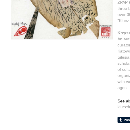
ZPAP K
three b
over 30
"Klucz
Krzysz
An auth
curato
Katowi
Silesi
scholar
of cul
organi
with v
ages.
See al
kluczd