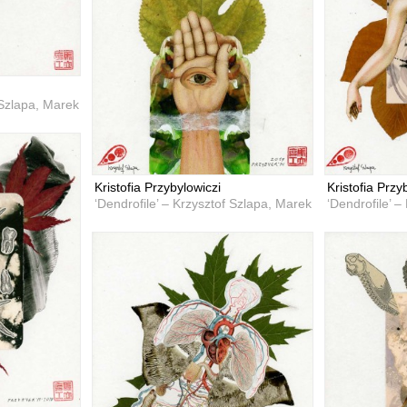
 Szlapa, Marek Przybyła
Kristofia Przybylowiczi
Kristofia Przy
‘Dendrofile’ – Krzysztof Szlapa, Marek Przybyła
‘Dendrofile’ 