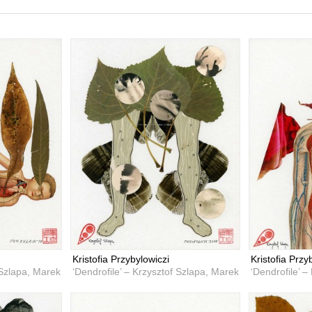
Kristofia Przybylowiczi
Kristofia Przy
 Szlapa, Marek Przybyła
‘Dendrofile’ – Krzysztof Szlapa, Marek Przybyła
‘Dendrofile’ 