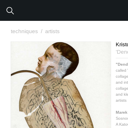
techniques
/
artists
Krist
‘Dend
"Dendr
called
collag
and in
collag
and kl
artist
Marek
Sosnowi
A Kato