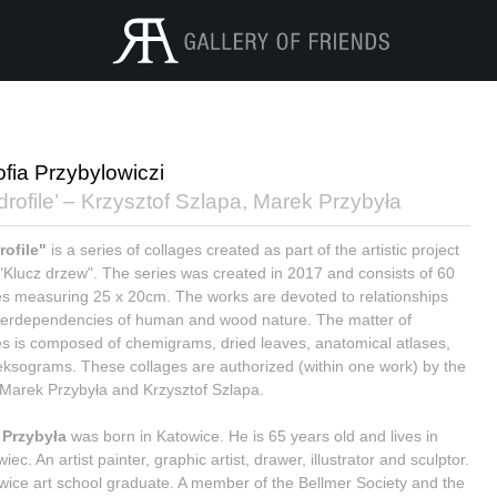
ofia Przybylowiczi
rofile’ – Krzysztof Szlapa, Marek Przybyła
ofile"
is a series of collages created as part of the artistic project
 "Klucz drzew". The series was created in 2017 and consists of 60
es measuring 25 x 20cm. The works are devoted to relationships
terdependencies of human and wood nature. The matter of
es is composed of chemigrams, dried leaves, anatomical atlases,
eksograms. These collages are authorized (within one work) by the
s Marek Przybyła and Krzysztof Szlapa.
 Przybyła
was born in Katowice. He is 65 years old and lives in
ec. An artist painter, graphic artist, drawer, illustrator and sculptor.
wice art school graduate. A member of the Bellmer Society and the