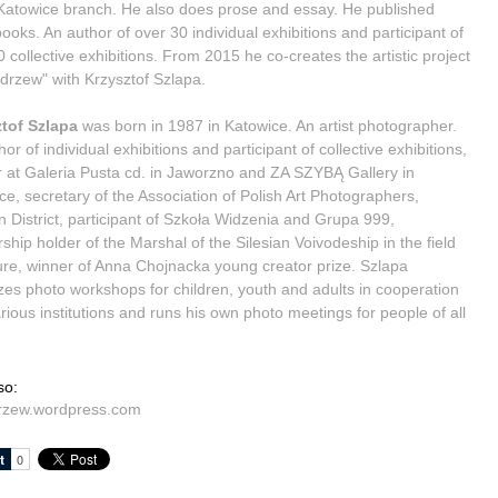
atowice branch. He also does prose and essay. He published
ooks. An author of over 30 individual exhibitions and participant of
 collective exhibitions. From 2015 he co-creates the artistic project
 drzew" with Krzysztof Szlapa.
tof Szlapa
was born in 1987 in Katowice. An artist photographer.
or of individual exhibitions and participant of collective exhibitions,
r at Galeria Pusta cd. in Jaworzno and ZA SZYBĄ Gallery in
ce, secretary of the Association of Polish Art Photographers,
an District, participant of Szkoła Widzenia and Grupa 999,
ship holder of the Marshal of the Silesian Voivodeship in the field
ture, winner of Anna Chojnacka young creator prize. Szlapa
zes photo workshops for children, youth and adults in cooperation
arious institutions and runs his own photo meetings for people of all
so:
rzew.wordpress.com