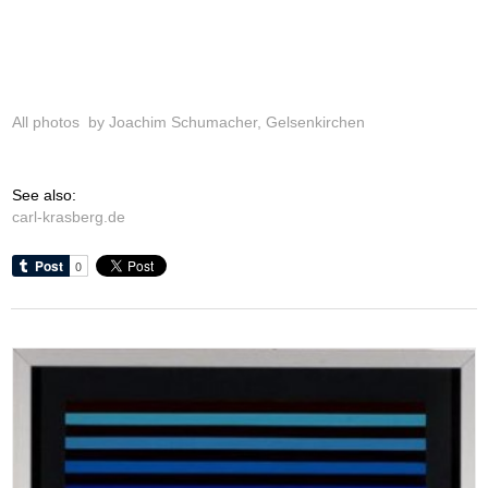
All photos by Joachim Schumacher, Gelsenkirchen
See also:
carl-krasberg.de